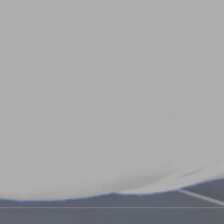
2025
06
19
☆彡ラショナルクッキングライブの日程☆彡
2026
07
20
第2回【ラショナル＆デイブレイク】スチコン×急速冷凍セミナーin 広島